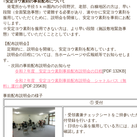
○安定ヨウ素剤の事前配布について
発電所から半径５ｋｍ圏内の小田野沢、老部、白糠地区の方は、早い
段階（全面緊急事態）で避難する必要があり、速やかに安定ヨウ素剤を
服用していただくために、説明会を開催し、安定ヨウ素剤を事前にお配
りします。
※安定ヨウ素剤を服用できない方は、より早い段階（施設敷地緊急事
態）で避難していただくこととしています。
【配布説明会】
定期的に、説明会を開催し、安定ヨウ素剤を配布しています。
説明会の日程については、当ホームページや広報紙等でお知らせしま
す。
・次回の事前配布説明会のお知らせ
令和７年度 安定ヨウ素剤事前配布説明会の日程
[PDF:132KB]
令和７年度 安定ヨウ素剤事前配布説明会 シャトルバス（無
料）運行表
[PDF:235KB]
事前配布説明会の様子
① 受付
・受領書兼チェックシートをご持参いた
付登録を行います。
・日頃から薬を服用している方には、お
確認します。