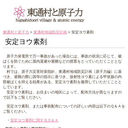
東通村と原子力
>
東通村地域防災計画
>
安定ヨウ素剤
安定ヨウ素剤
原子力発電所で万一事故があった場合には、事故の状況に応じて、被
ばくを防ぐために屋内退避や避難などの措置をとっていただくこととな
ります。
村では、原子力災害対策指針、東通村地域防災計画（原子力編）に基
づき、避難の際に国等の指示に基づき、放射性ヨウ素による甲状腺の内
部被ばくを抑える効果がある、安定ヨウ素剤を服用していただくことと
しています。
安定ヨウ素剤は、お住まいの地区によって、配布方法が異なりますの
で以下をご覧ください。
安定ヨウ素剤、または事前配布についての詳しい内容は以下のＱ＆Ａを
ご覧ください。
・
安定ヨウ素剤に関するＱ＆Ａ