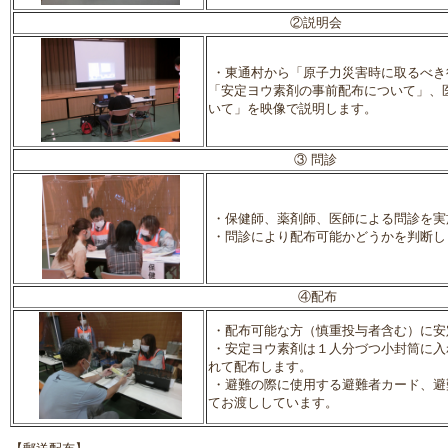
②説明会
・東通村から「原子力災害時に取るべき
「安定ヨウ素剤の事前配布について」、
いて」を映像で説明します。
③ 問診
・保健師、薬剤師、医師による問診を実
・問診により配布可能かどうかを判断し
④配布
・配布可能な方（慎重投与者含む）に安
・安定ヨウ素剤は１人分づつ小封筒に入
れて配布します。
・避難の際に使用する避難者カード、避
てお渡ししています。