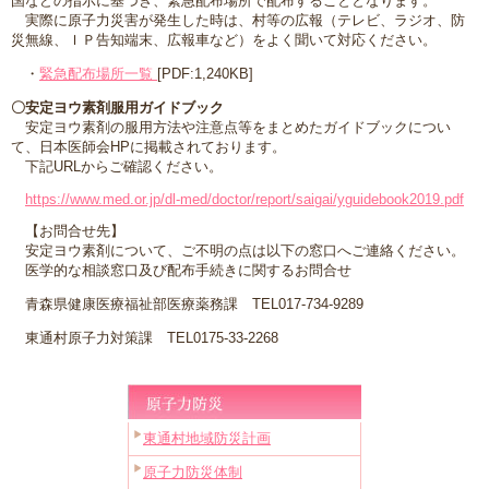
国などの指示に基づき、緊急配布場所で配布することとなります。
実際に原子力災害が発生した時は、村等の広報（テレビ、ラジオ、防
災無線、ＩＰ告知端末、広報車など）をよく聞いて対応ください。
・
緊急配布場所一覧
[PDF:1,240KB]
〇安定ヨウ素剤服用ガイドブック
安定ヨウ素剤の服用方法や注意点等をまとめたガイドブックについ
て、日本医師会HPに掲載されております。
下記URLからご確認ください。
https://www.med.or.jp/dl-med/doctor/report/saigai/yguidebook2019.pdf
【お問合せ先】
安定ヨウ素剤について、ご不明の点は以下の窓口へご連絡ください。
医学的な相談窓口及び配布手続きに関するお問合せ
青森県健康医療福祉部医療薬務課 TEL017-734-9289
東通村原子力対策課 TEL0175-33-2268
東通村地域防災計画
原子力防災体制