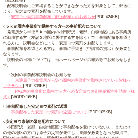
【郵送配布】
配布説明会にご来場することができなかった方を対象として、郵送に
より、安定ヨウ素剤を配布しています。
・
安定ヨウ素剤事前配布（郵送配布）のお知らせ
[PDF:424KB]
○５ｋｍ圏内事業所で勤務する方への事前配布について
発電所から半径５ｋｍ圏内の小田野沢、老部、白糠地区にある事業所
に勤務する方（左記３地区に居住する方を除く）で、事前配布を希望さ
れる方に、説明会などにより、安定ヨウ素剤をお配りします。
事前配布を希望される方は、事前に手続き（申請書の提出）が必要と
なります。
説明会の日程については、当ホームページや広報紙等でお知らせしま
す。
・次回の事前配布説明会のお知らせ
東通原子力発電所から5km圏内の事業所で勤務されている皆様へ
（チラシ）
[PDF:309KB]
PAZ内の事業所に勤務する方への安定ヨウ素剤事前配布申請書（様
式）
[WORD:16KB]
〇
事前配布した安定ヨウ素剤の返還
・
事前配布した安定ヨウ素剤の返還について
[PDF:105KB]
○安定ヨウ素剤の緊急配布について
小田野沢、老部、白糠地区区で事前配布を受けていない方、またはそ
の他の地区の方には原子力災害が発生し、避難が必要となった時点で、