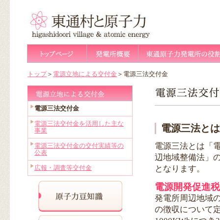
トップ
＞
電源立地による交付金
＞電源三法交付金
電源三法交付金
電源三法交付金を活用した主な
電源三法とは
事業
電源三法とは「
電源三法交付金の交付実績等の
公表
辺地域整備法」
となります。
広報・調査等交付金
電源開発促進税
発電所周辺地域
の徴収について