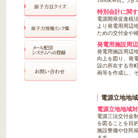
1000KWhにつ
特別会計に関す
電源開発促進税
より発電用周辺
ための交付金や
発電用施設周辺
発電用施設周辺
向上を図り、発
設の所在する市
画等を作成し、
電源立地地域
電源立地地域対
電源三法交付金
を図ることを目
施設整備や住民
ます。