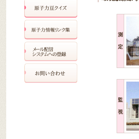
測
定
監
視