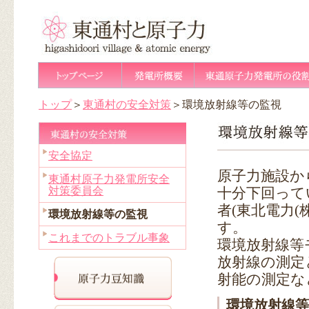
トップ
＞
東通村の安全対策
＞環境放射線等の監視
安全協定
原子力施設か
東通村原子力発電所安全
対策委員会
十分下回って
者(東北電力
環境放射線等の監視
す。
これまでのトラブル事象
環境放射線等
放射線の測定
射能の測定な
環境放射線等