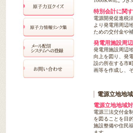
1000KWhにつ
特別会計に関す
電源開発促進税
より発電用周辺
ための交付金や
発電用施設周辺
発電用施設周辺
向上を図り、発
設の所在する市
画等を作成し、
電源立地地域
電源立地地域対
電源三法交付金
を図ることを目
施設整備や住民
ます。