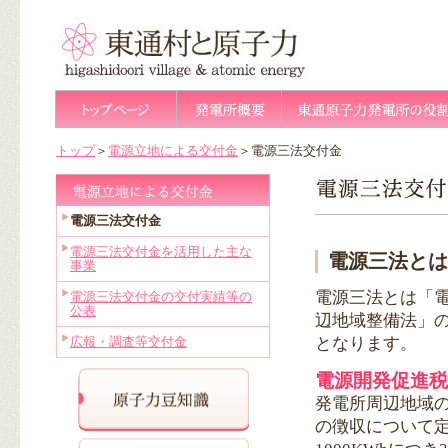
トップ
＞
電源立地による交付金
＞電源三法交付金
電源三法交付金
電源三法交付金を活用した主な
電源三法とは
事業
電源三法とは「
電源三法交付金の交付実績等の
公表
辺地域整備法」
となります。
広報・調査等交付金
電源開発促進税
発電所周辺地域
の徴収について